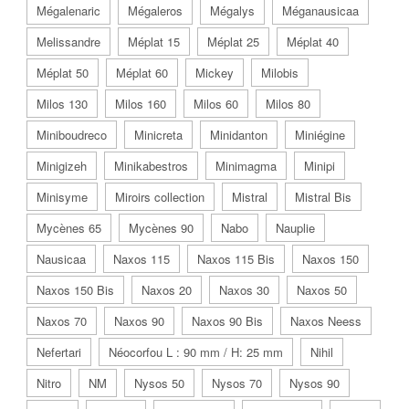
Mégalenaric
Mégaleros
Mégalys
Méganausicaa
Melissandre
Méplat 15
Méplat 25
Méplat 40
Méplat 50
Méplat 60
Mickey
Milobis
Milos 130
Milos 160
Milos 60
Milos 80
Miniboudreco
Minicreta
Minidanton
Miniégine
Minigizeh
Minikabestros
Minimagma
Minipi
Minisyme
Miroirs collection
Mistral
Mistral Bis
Mycènes 65
Mycènes 90
Nabo
Nauplie
Nausicaa
Naxos 115
Naxos 115 Bis
Naxos 150
Naxos 150 Bis
Naxos 20
Naxos 30
Naxos 50
Naxos 70
Naxos 90
Naxos 90 Bis
Naxos Neess
Nefertari
Néocorfou L : 90 mm / H: 25 mm
Nihil
Nitro
NM
Nysos 50
Nysos 70
Nysos 90