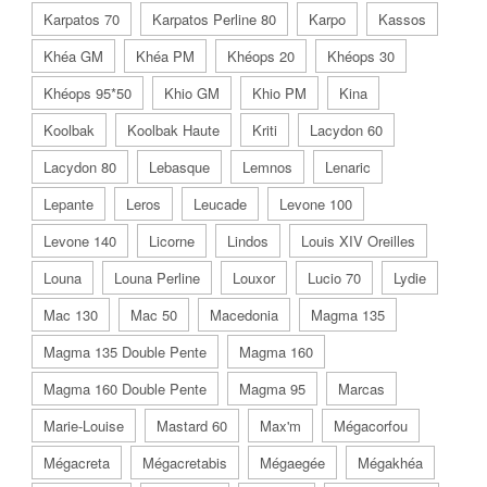
Karpatos 70
Karpatos Perline 80
Karpo
Kassos
Khéa GM
Khéa PM
Khéops 20
Khéops 30
Khéops 95*50
Khio GM
Khio PM
Kina
Koolbak
Koolbak Haute
Kriti
Lacydon 60
Lacydon 80
Lebasque
Lemnos
Lenaric
Lepante
Leros
Leucade
Levone 100
Levone 140
Licorne
Lindos
Louis XIV Oreilles
Louna
Louna Perline
Louxor
Lucio 70
Lydie
Mac 130
Mac 50
Macedonia
Magma 135
Magma 135 Double Pente
Magma 160
Magma 160 Double Pente
Magma 95
Marcas
Marie-Louise
Mastard 60
Max'm
Mégacorfou
Mégacreta
Mégacretabis
Mégaegée
Mégakhéa