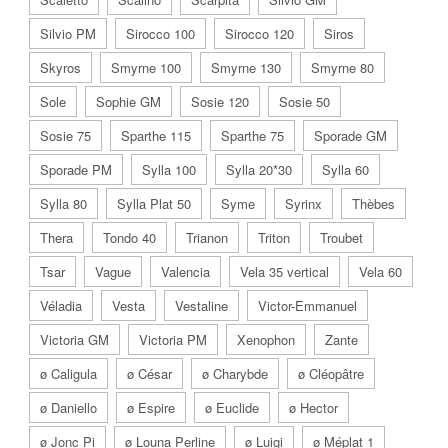
Silvio PM
Sirocco 100
Sirocco 120
Siros
Skyros
Smyrne 100
Smyrne 130
Smyrne 80
Sole
Sophie GM
Sosie 120
Sosie 50
Sosie 75
Sparthe 115
Sparthe 75
Sporade GM
Sporade PM
Sylla 100
Sylla 20*30
Sylla 60
Sylla 80
Sylla Plat 50
Syme
Syrinx
Thèbes
Thera
Tondo 40
Trianon
Triton
Troubet
Tsar
Vague
Valencia
Vela 35 vertical
Vela 60
Véladia
Vesta
Vestaline
Victor-Emmanuel
Victoria GM
Victoria PM
Xenophon
Zante
ø Caligula
ø César
ø Charybde
ø Cléopâtre
ø Daniello
ø Espire
ø Euclide
ø Hector
ø Jonc Pi
ø Louna Perline
ø Luigi
ø Méplat 1