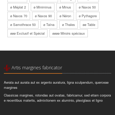
ø Méplat 2
ø Miniminus
ø Minus
ø Naxos 50
ø Naxos 70
ø Naxos 90
ø Néron
ø Pythagore
ø Samothrace 50
ø Taïna
ø Thales
øø Table
øøø Exclusif et Spécial
øøøø Miroirs spéciaux
Artis margines fabricator
Aerata aut aurata aut ex argento auratura, ligna sculpendum, querceae
margines
Classicas margines, rotondas aut ovatas, fabricamur, sed etiam corpora
e recentibus materiis, admixtionem ex aluminio, plexiglass et ligno