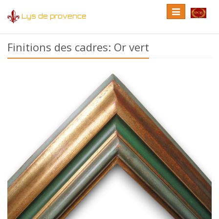
Toggle
Toggle
Lys de provence
navigation
language
Finitions des cadres: Or vert