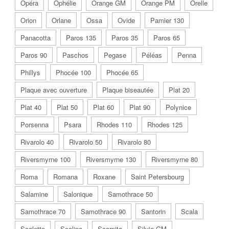
Opéra
Ophélie
Orange GM
Orange PM
Orelle
Orion
Orlane
Ossa
Ovide
Pamier 130
Panacotta
Paros 135
Paros 35
Paros 65
Paros 90
Paschos
Pegase
Péléas
Penna
Phillys
Phocée 100
Phocée 65
Plaque avec ouverture
Plaque biseautée
Plat 20
Plat 40
Plat 50
Plat 60
Plat 90
Polynice
Porsenna
Psara
Rhodes 110
Rhodes 125
Rivarolo 40
Rivarolo 50
Rivarolo 80
Riversmyrne 100
Riversmyrne 130
Riversmyrne 80
Roma
Romana
Roxane
Saint Petersbourg
Salamine
Salonique
Samothrace 50
Samothrace 70
Samothrace 90
Santorin
Scala
Scaletto
Scalino
Scarpita
Silvio GM