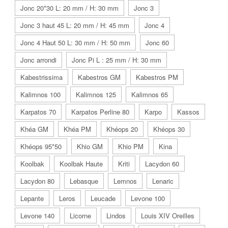
Jonc 20*30 L: 20 mm / H: 30 mm
Jonc 3
Jonc 3 haut 45 L: 20 mm / H: 45 mm
Jonc 4
Jonc 4 Haut 50 L: 30 mm / H: 50 mm
Jonc 60
Jonc arrondi
Jonc Pi L : 25 mm / H: 30 mm
Kabestrissima
Kabestros GM
Kabestros PM
Kalimnos 100
Kalimnos 125
Kalimnos 65
Karpatos 70
Karpatos Perline 80
Karpo
Kassos
Khéa GM
Khéa PM
Khéops 20
Khéops 30
Khéops 95*50
Khio GM
Khio PM
Kina
Koolbak
Koolbak Haute
Kriti
Lacydon 60
Lacydon 80
Lebasque
Lemnos
Lenaric
Lepante
Leros
Leucade
Levone 100
Levone 140
Licorne
Lindos
Louis XIV Oreilles