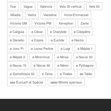
Tsar
Vague
Valencia
Vela 35 vertical
Vela 60
Véladia
Vesta
Vestaline
Victor-Emmanuel
Victoria GM
Victoria PM
Xenophon
Zante
ø Caligula
ø César
ø Charybde
ø Cléopâtre
ø Daniello
ø Espire
ø Euclide
ø Hector
ø Jonc Pi
ø Louna Perline
ø Luigi
ø Méplat 1
ø Méplat 2
ø Miniminus
ø Minus
ø Naxos 50
ø Naxos 70
ø Naxos 90
ø Néron
ø Pythagore
ø Samothrace 50
ø Taïna
ø Thales
øø Table
øøø Exclusif et Spécial
øøøø Miroirs spéciaux