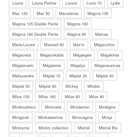
Louna
Louna Perline
Louxor
Lucio 70
Lydie
Mac 130
Mac 50
Macedonia
Magma 135
Magma 135 Double Pente
Magma 160
Magma 160 Double Pente
Magma 95
Marcas
Marie-Louise
Mastard 60
Max'm
Mégacorfou
Mégacreta
Mégacretabis
Mégaegée
Mégakhéa
Mégalenaric
Mégaleros
Mégalys
Méganausicaa
Melissandre
Méplat 15
Méplat 25
Méplat 40
Méplat 50
Méplat 60
Mickey
Milobis
Milos 130
Milos 160
Milos 60
Milos 80
Miniboudreco
Minicreta
Minidanton
Miniégine
Minigizeh
Minikabestros
Minimagma
Minipi
Minisyme
Miroirs collection
Mistral
Mistral Bis