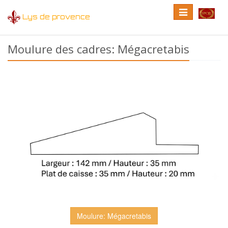
Toggle
Toggle
Lys de provence
navigation
language
Moulure des cadres: Mégacretabis
Moulure: Mégacretabis