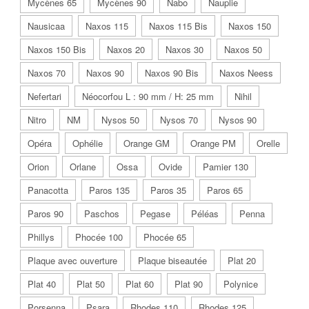
Mycènes 65
Mycènes 90
Nabo
Nauplie
Nausicaa
Naxos 115
Naxos 115 Bis
Naxos 150
Naxos 150 Bis
Naxos 20
Naxos 30
Naxos 50
Naxos 70
Naxos 90
Naxos 90 Bis
Naxos Neess
Nefertari
Néocorfou L : 90 mm / H: 25 mm
Nihil
Nitro
NM
Nysos 50
Nysos 70
Nysos 90
Opéra
Ophélie
Orange GM
Orange PM
Orelle
Orion
Orlane
Ossa
Ovide
Pamier 130
Panacotta
Paros 135
Paros 35
Paros 65
Paros 90
Paschos
Pegase
Péléas
Penna
Phillys
Phocée 100
Phocée 65
Plaque avec ouverture
Plaque biseautée
Plat 20
Plat 40
Plat 50
Plat 60
Plat 90
Polynice
Porsenna
Psara
Rhodes 110
Rhodes 125