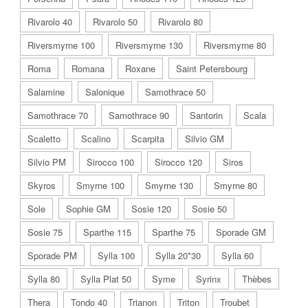
Rivarolo 40
Rivarolo 50
Rivarolo 80
Riversmyrne 100
Riversmyrne 130
Riversmyrne 80
Roma
Romana
Roxane
Saint Petersbourg
Salamine
Salonique
Samothrace 50
Samothrace 70
Samothrace 90
Santorin
Scala
Scaletto
Scalino
Scarpita
Silvio GM
Silvio PM
Sirocco 100
Sirocco 120
Siros
Skyros
Smyrne 100
Smyrne 130
Smyrne 80
Sole
Sophie GM
Sosie 120
Sosie 50
Sosie 75
Sparthe 115
Sparthe 75
Sporade GM
Sporade PM
Sylla 100
Sylla 20*30
Sylla 60
Sylla 80
Sylla Plat 50
Syme
Syrinx
Thèbes
Thera
Tondo 40
Trianon
Triton
Troubet