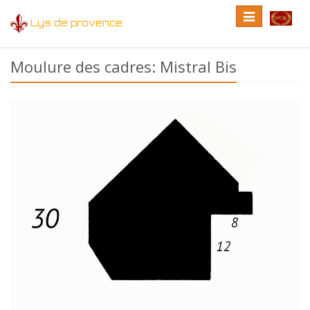
Toggle
Toggle
Lys de provence
navigation
language
Moulure des cadres: Mistral Bis