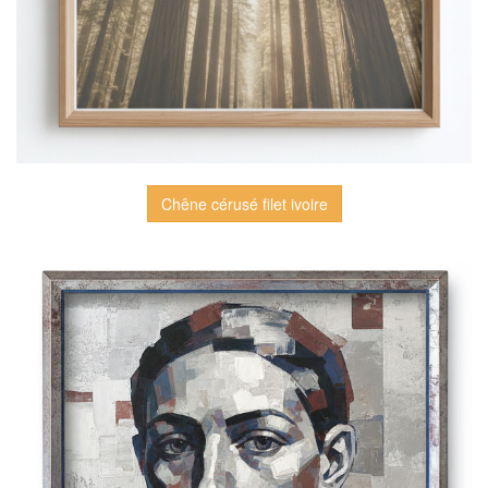
Chêne cérusé filet ivoire