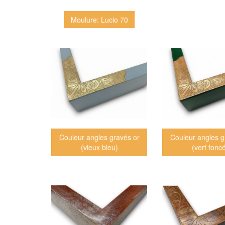
Moulure: Lucio 70
Couleur angles gravés or
Couleur angles g
(vieux bleu)
(vert fonc