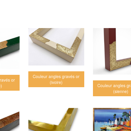
Couleur angles gravés or
ravés or
(ivoire)
Couleur angles gr
é)
(sienne)