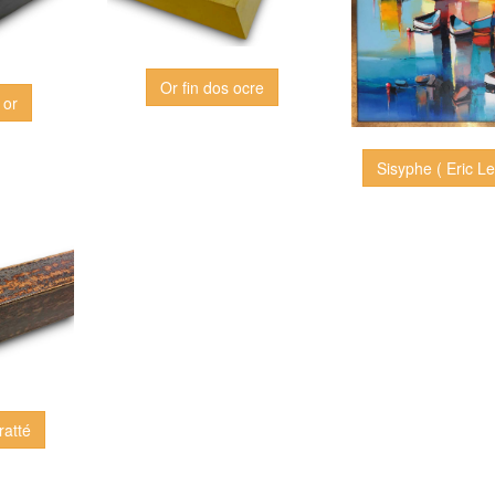
Or fin dos ocre
 or
Sisyphe ( Eric L
ratté