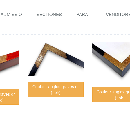
ADMISSIO
SECTIONES
PARATI
VENDITOR
Couleur angles gravés or
Couleur angles gr
(noir)
ravés or
(noir)
ne)