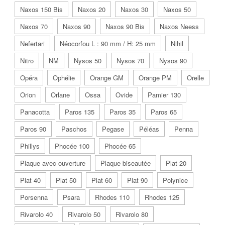
Naxos 150 Bis
Naxos 20
Naxos 30
Naxos 50
Naxos 70
Naxos 90
Naxos 90 Bis
Naxos Neess
Nefertari
Néocorfou L : 90 mm / H: 25 mm
Nihil
Nitro
NM
Nysos 50
Nysos 70
Nysos 90
Opéra
Ophélie
Orange GM
Orange PM
Orelle
Orion
Orlane
Ossa
Ovide
Pamier 130
Panacotta
Paros 135
Paros 35
Paros 65
Paros 90
Paschos
Pegase
Péléas
Penna
Phillys
Phocée 100
Phocée 65
Plaque avec ouverture
Plaque biseautée
Plat 20
Plat 40
Plat 50
Plat 60
Plat 90
Polynice
Porsenna
Psara
Rhodes 110
Rhodes 125
Rivarolo 40
Rivarolo 50
Rivarolo 80