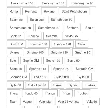
Riversmyrne 100
Riversmyrne 130
Riversmyrne 80
Roma
Romana
Roxane
Saint Petersbourg
Salamine
Salonique
Samothrace 50
Samothrace 70
Samothrace 90
Santorin
Scala
Scaletto
Scalino
Scarpita
Silvio GM
Silvio PM
Sirocco 100
Sirocco 120
Siros
Skyros
Smyrne 100
Smyrne 130
Smyrne 80
Sole
Sophie GM
Sosie 120
Sosie 50
Sosie 75
Sparthe 115
Sparthe 75
Sporade GM
Sporade PM
Sylla 100
Sylla 20*30
Sylla 60
Sylla 80
Sylla Plat 50
Syme
Syrinx
Thèbes
Thera
Tondo 40
Trianon
Triton
Troubet
Tsar
Vague
Valencia
Vela 35 vertical
Vela 60