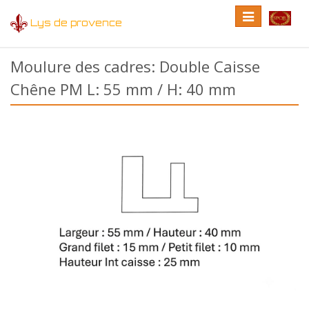
Toggle
Toggle
Lys de provence
navigation
language
Moulure des cadres: Double Caisse
Chêne PM L: 55 mm / H: 40 mm