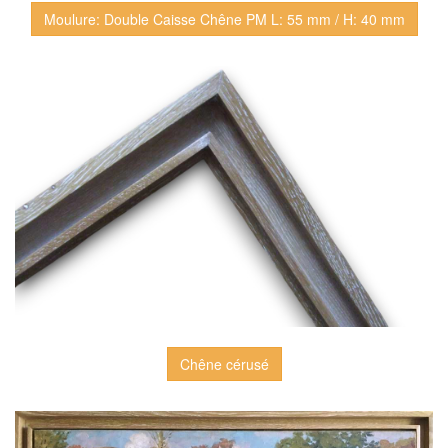
Moulure: Double Caisse Chêne PM L: 55 mm / H: 40 mm
Chêne cérusé