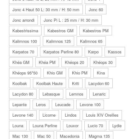
Jonc 4 Haut 50 L: 30 mm / H: 50 mm
Jonc 60
Jonc arrondi
Jonc Pi L : 25 mm / H: 30 mm
Kabestrissima
Kabestros GM
Kabestros PM
Kalimnos 100
Kalimnos 125
Kalimnos 65
Karpatos 70
Karpatos Perline 80
Karpo
Kassos
Khéa GM
Khéa PM
Khéops 20
Khéops 30
Khéops 95*50
Khio GM
Khio PM
Kina
Koolbak
Koolbak Haute
Kriti
Lacydon 60
Lacydon 80
Lebasque
Lemnos
Lenaric
Lepante
Leros
Leucade
Levone 100
Levone 140
Licorne
Lindos
Louis XIV Oreilles
Louna
Louna Perline
Louxor
Lucio 70
Lydie
Mac 130
Mac 50
Macedonia
Magma 135