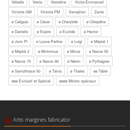
Véladia
Vesta
Vestaline
Victor-Emmanuel
Victoria GM
Victoria PM
Xenophon
Zante
ø Caligula
ø César
ø Charybde
ø Cléopâtre
ø Daniello
ø Espire
ø Euclide
ø Hector
ø Jonc Pi
ø Louna Perline
ø Luigi
ø Méplat 1
ø Méplat 2
ø Miniminus
ø Minus
ø Naxos 50
ø Naxos 70
ø Naxos 90
ø Néron
ø Pythagore
ø Samothrace 50
ø Taïna
ø Thales
øø Table
øøø Exclusif et Spécial
øøøø Miroirs spéciaux
Artis margines fabricator