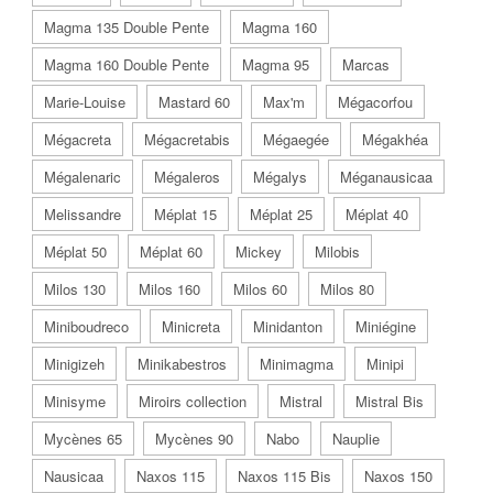
Magma 135 Double Pente
Magma 160
Magma 160 Double Pente
Magma 95
Marcas
Marie-Louise
Mastard 60
Max'm
Mégacorfou
Mégacreta
Mégacretabis
Mégaegée
Mégakhéa
Mégalenaric
Mégaleros
Mégalys
Méganausicaa
Melissandre
Méplat 15
Méplat 25
Méplat 40
Méplat 50
Méplat 60
Mickey
Milobis
Milos 130
Milos 160
Milos 60
Milos 80
Miniboudreco
Minicreta
Minidanton
Miniégine
Minigizeh
Minikabestros
Minimagma
Minipi
Minisyme
Miroirs collection
Mistral
Mistral Bis
Mycènes 65
Mycènes 90
Nabo
Nauplie
Nausicaa
Naxos 115
Naxos 115 Bis
Naxos 150