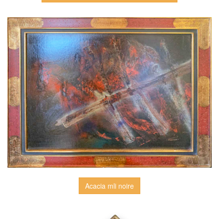
Acacia mli noire