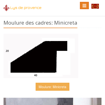
Toggle
Toggle
Lys de provence
navigation
language
Moulure des cadres: Minicreta
Moulure: Minicreta