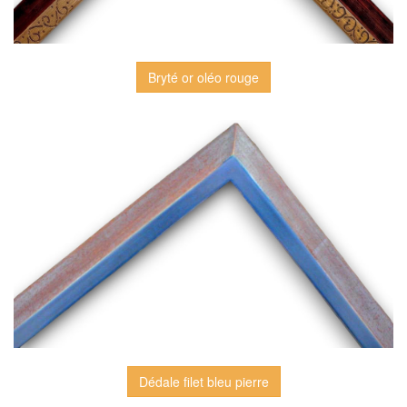
Bryté or oléo rouge
Dédale filet bleu pierre