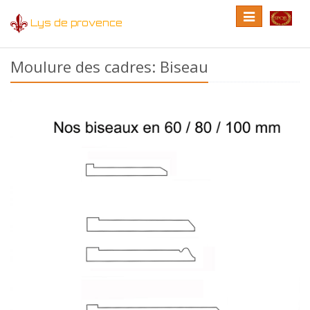
Toggle
Toggle
Lys de provence
navigation
language
Moulure des cadres: Biseau