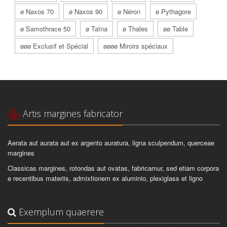
ø Naxos 70
ø Naxos 90
ø Néron
ø Pythagore
ø Samothrace 50
ø Taïna
ø Thales
øø Table
øøø Exclusif et Spécial
øøøø Miroirs spéciaux
Artis margines fabricator
Aerata aut aurata aut ex argento auratura, ligna sculpendum, querceae
margines
Classicas margines, rotondas aut ovatas, fabricamur, sed etiam corpora
e recentibus materiis, admixtionem ex aluminio, plexiglass et ligno
Exemplum quaerere