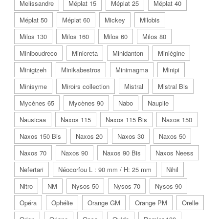
Melissandre
Méplat 15
Méplat 25
Méplat 40
Méplat 50
Méplat 60
Mickey
Milobis
Milos 130
Milos 160
Milos 60
Milos 80
Miniboudreco
Minicreta
Minidanton
Miniégine
Minigizeh
Minikabestros
Minimagma
Minipi
Minisyme
Miroirs collection
Mistral
Mistral Bis
Mycènes 65
Mycènes 90
Nabo
Nauplie
Nausicaa
Naxos 115
Naxos 115 Bis
Naxos 150
Naxos 150 Bis
Naxos 20
Naxos 30
Naxos 50
Naxos 70
Naxos 90
Naxos 90 Bis
Naxos Neess
Nefertari
Néocorfou L : 90 mm / H: 25 mm
Nihil
Nitro
NM
Nysos 50
Nysos 70
Nysos 90
Opéra
Ophélie
Orange GM
Orange PM
Orelle