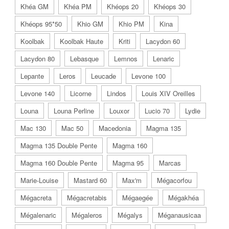
Khéa GM
Khéa PM
Khéops 20
Khéops 30
Khéops 95*50
Khio GM
Khio PM
Kina
Koolbak
Koolbak Haute
Kriti
Lacydon 60
Lacydon 80
Lebasque
Lemnos
Lenaric
Lepante
Leros
Leucade
Levone 100
Levone 140
Licorne
Lindos
Louis XIV Oreilles
Louna
Louna Perline
Louxor
Lucio 70
Lydie
Mac 130
Mac 50
Macedonia
Magma 135
Magma 135 Double Pente
Magma 160
Magma 160 Double Pente
Magma 95
Marcas
Marie-Louise
Mastard 60
Max'm
Mégacorfou
Mégacreta
Mégacretabis
Mégaegée
Mégakhéa
Mégalenaric
Mégaleros
Mégalys
Méganausicaa