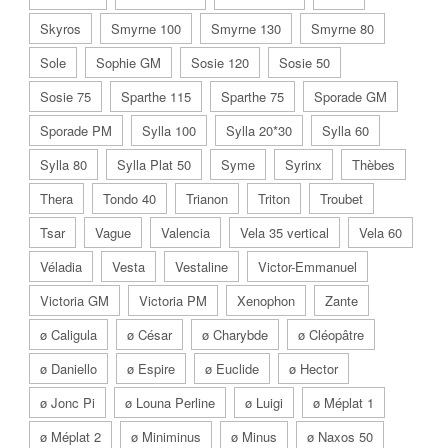
Skyros
Smyrne 100
Smyrne 130
Smyrne 80
Sole
Sophie GM
Sosie 120
Sosie 50
Sosie 75
Sparthe 115
Sparthe 75
Sporade GM
Sporade PM
Sylla 100
Sylla 20*30
Sylla 60
Sylla 80
Sylla Plat 50
Syme
Syrinx
Thèbes
Thera
Tondo 40
Trianon
Triton
Troubet
Tsar
Vague
Valencia
Vela 35 vertical
Vela 60
Véladia
Vesta
Vestaline
Victor-Emmanuel
Victoria GM
Victoria PM
Xenophon
Zante
ø Caligula
ø César
ø Charybde
ø Cléopâtre
ø Daniello
ø Espire
ø Euclide
ø Hector
ø Jonc Pi
ø Louna Perline
ø Luigi
ø Méplat 1
ø Méplat 2
ø Miniminus
ø Minus
ø Naxos 50