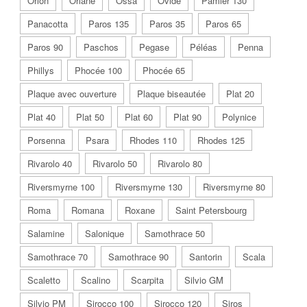
Orion
Orlane
Ossa
Ovide
Pamier 130
Panacotta
Paros 135
Paros 35
Paros 65
Paros 90
Paschos
Pegase
Péléas
Penna
Phillys
Phocée 100
Phocée 65
Plaque avec ouverture
Plaque biseautée
Plat 20
Plat 40
Plat 50
Plat 60
Plat 90
Polynice
Porsenna
Psara
Rhodes 110
Rhodes 125
Rivarolo 40
Rivarolo 50
Rivarolo 80
Riversmyrne 100
Riversmyrne 130
Riversmyrne 80
Roma
Romana
Roxane
Saint Petersbourg
Salamine
Salonique
Samothrace 50
Samothrace 70
Samothrace 90
Santorin
Scala
Scaletto
Scalino
Scarpita
Silvio GM
Silvio PM
Sirocco 100
Sirocco 120
Siros