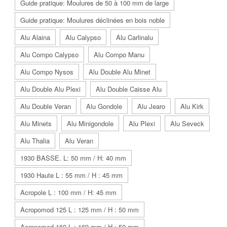
Guide pratique: Moulures de 50 à 100 mm de large
Guide pratique: Moulures déclinées en bois noble
Alu Alaina
Alu Calypso
Alu Carlinalu
Alu Compo Calypso
Alu Compo Manu
Alu Compo Nysos
Alu Double Alu Minet
Alu Double Alu Plexi
Alu Double Caisse Alu
Alu Double Veran
Alu Gondole
Alu Jearo
Alu Kirk
Alu Minets
Alu Minigondole
Alu Plexi
Alu Seveck
Alu Thalia
Alu Veran
1930 BASSE. L: 50 mm / H: 40 mm
1930 Haute L : 55 mm / H : 45 mm
Acropole L : 100 mm / H: 45 mm
Acropomod 125 L : 125 mm / H : 50 mm
Acropomod 160 L : 160 mm / H : 50 mm