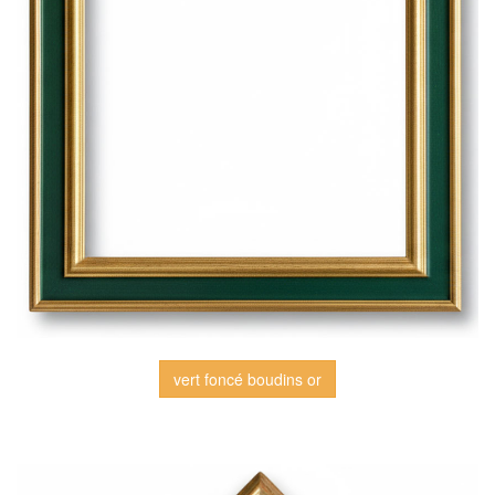
vert foncé boudins or