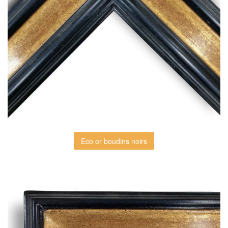
Eco or boudins noirs