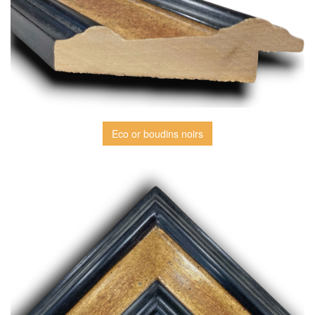
Eco or boudins noirs