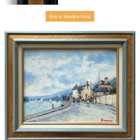
Eco or boudins noirs