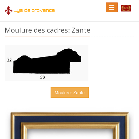
Toggle
Toggle
Lys de provence
navigation
language
Moulure des cadres: Zante
Moulure: Zante