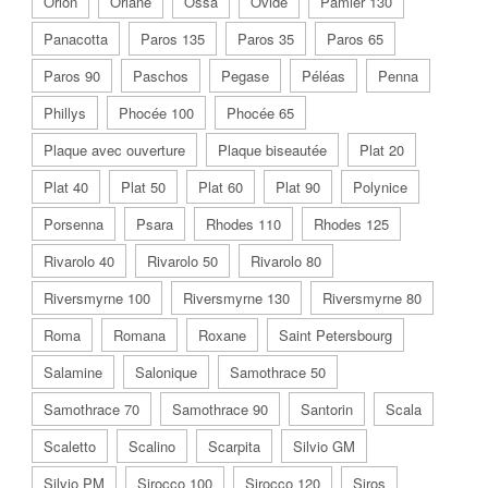
Orion
Orlane
Ossa
Ovide
Pamier 130
Panacotta
Paros 135
Paros 35
Paros 65
Paros 90
Paschos
Pegase
Péléas
Penna
Phillys
Phocée 100
Phocée 65
Plaque avec ouverture
Plaque biseautée
Plat 20
Plat 40
Plat 50
Plat 60
Plat 90
Polynice
Porsenna
Psara
Rhodes 110
Rhodes 125
Rivarolo 40
Rivarolo 50
Rivarolo 80
Riversmyrne 100
Riversmyrne 130
Riversmyrne 80
Roma
Romana
Roxane
Saint Petersbourg
Salamine
Salonique
Samothrace 50
Samothrace 70
Samothrace 90
Santorin
Scala
Scaletto
Scalino
Scarpita
Silvio GM
Silvio PM
Sirocco 100
Sirocco 120
Siros