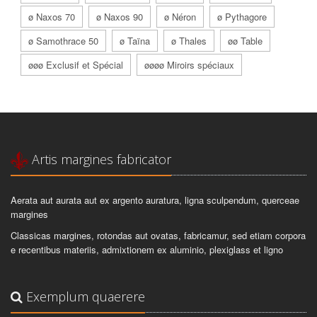
ø Naxos 70
ø Naxos 90
ø Néron
ø Pythagore
ø Samothrace 50
ø Taïna
ø Thales
øø Table
øøø Exclusif et Spécial
øøøø Miroirs spéciaux
Artis margines fabricator
Aerata aut aurata aut ex argento auratura, ligna sculpendum, querceae
margines
Classicas margines, rotondas aut ovatas, fabricamur, sed etiam corpora
e recentibus materiis, admixtionem ex aluminio, plexiglass et ligno
Exemplum quaerere