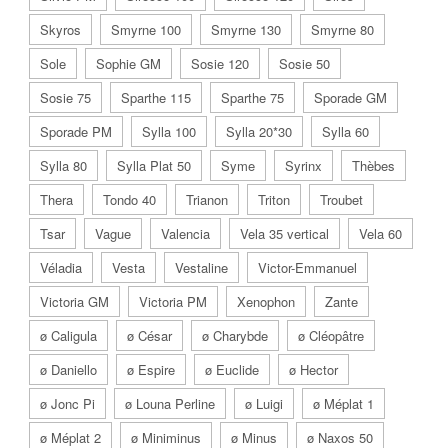
Skyros
Smyrne 100
Smyrne 130
Smyrne 80
Sole
Sophie GM
Sosie 120
Sosie 50
Sosie 75
Sparthe 115
Sparthe 75
Sporade GM
Sporade PM
Sylla 100
Sylla 20*30
Sylla 60
Sylla 80
Sylla Plat 50
Syme
Syrinx
Thèbes
Thera
Tondo 40
Trianon
Triton
Troubet
Tsar
Vague
Valencia
Vela 35 vertical
Vela 60
Véladia
Vesta
Vestaline
Victor-Emmanuel
Victoria GM
Victoria PM
Xenophon
Zante
ø Caligula
ø César
ø Charybde
ø Cléopâtre
ø Daniello
ø Espire
ø Euclide
ø Hector
ø Jonc Pi
ø Louna Perline
ø Luigi
ø Méplat 1
ø Méplat 2
ø Miniminus
ø Minus
ø Naxos 50