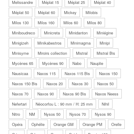
Melissandre
Méplat 15
Méplat 25
Méplat 40
Méplat 50
Méplat 60
Mickey
Milobis
Milos 130
Milos 160
Milos 60
Milos 80
Miniboudreco
Minicreta
Minidanton
Miniégine
Minigizeh
Minikabestros
Minimagma
Minipi
Minisyme
Miroirs collection
Mistral
Mistral Bis
Mycènes 65
Mycènes 90
Nabo
Nauplie
Nausicaa
Naxos 115
Naxos 115 Bis
Naxos 150
Naxos 150 Bis
Naxos 20
Naxos 30
Naxos 50
Naxos 70
Naxos 90
Naxos 90 Bis
Naxos Neess
Nefertari
Néocorfou L : 90 mm / H: 25 mm
Nihil
Nitro
NM
Nysos 50
Nysos 70
Nysos 90
Opéra
Ophélie
Orange GM
Orange PM
Orelle