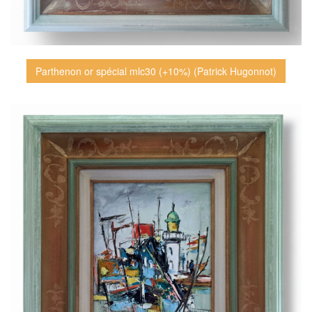
Parthenon or spécial mlc30 (+10%) (Patrick Hugonnot)