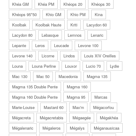
Khéa GM
Khéa PM
Khéops 20
Khéops 30
Khéops 95*50
Khio GM
Khio PM
Kina
Koolbak
Koolbak Haute
Kriti
Lacydon 60
Lacydon 80
Lebasque
Lemnos
Lenaric
Lepante
Leros
Leucade
Levone 100
Levone 140
Licorne
Lindos
Louis XIV Oreilles
Louna
Louna Perline
Louxor
Lucio 70
Lydie
Mac 130
Mac 50
Macedonia
Magma 135
Magma 135 Double Pente
Magma 160
Magma 160 Double Pente
Magma 95
Marcas
Marie-Louise
Mastard 60
Max'm
Mégacorfou
Mégacreta
Mégacretabis
Mégaegée
Mégakhéa
Mégalenaric
Mégaleros
Mégalys
Méganausicaa