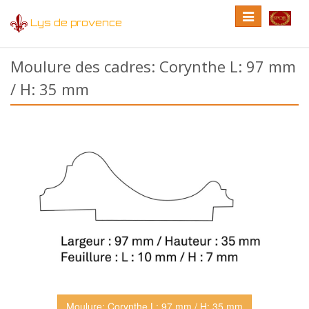
Toggle
Toggle
Lys de provence
navigation
language
Moulure des cadres: Corynthe L: 97 mm
/ H: 35 mm
Moulure: Corynthe L: 97 mm / H: 35 mm