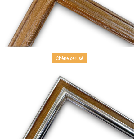
Chêne cérusé