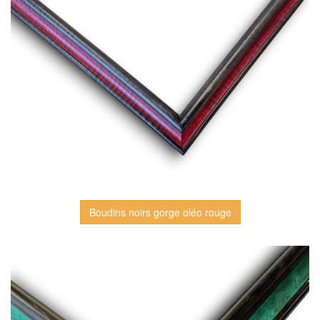
Boudins noirs gorge oléo rouge