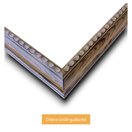
Chêne brûlé guilloché