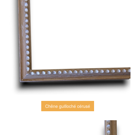
Chêne guilloché cérusé