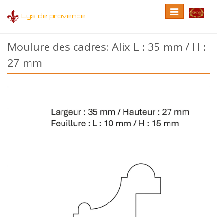
Toggle
Toggle
Lys de provence
navigation
language
Moulure des cadres: Alix L : 35 mm / H :
27 mm