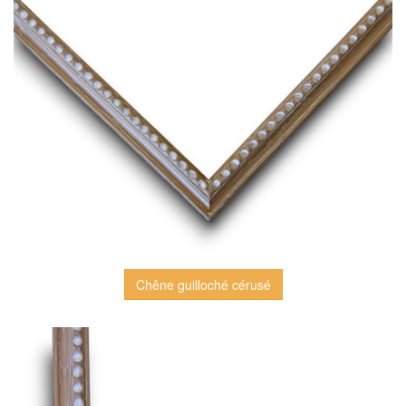
Chêne guilloché cérusé