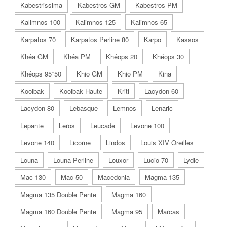
Kabestrissima
Kabestros GM
Kabestros PM
Kalimnos 100
Kalimnos 125
Kalimnos 65
Karpatos 70
Karpatos Perline 80
Karpo
Kassos
Khéa GM
Khéa PM
Khéops 20
Khéops 30
Khéops 95*50
Khio GM
Khio PM
Kina
Koolbak
Koolbak Haute
Kriti
Lacydon 60
Lacydon 80
Lebasque
Lemnos
Lenaric
Lepante
Leros
Leucade
Levone 100
Levone 140
Licorne
Lindos
Louis XIV Oreilles
Louna
Louna Perline
Louxor
Lucio 70
Lydie
Mac 130
Mac 50
Macedonia
Magma 135
Magma 135 Double Pente
Magma 160
Magma 160 Double Pente
Magma 95
Marcas