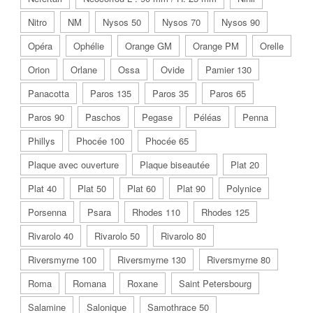
Nitro
NM
Nysos 50
Nysos 70
Nysos 90
Opéra
Ophélie
Orange GM
Orange PM
Orelle
Orion
Orlane
Ossa
Ovide
Pamier 130
Panacotta
Paros 135
Paros 35
Paros 65
Paros 90
Paschos
Pegase
Péléas
Penna
Phillys
Phocée 100
Phocée 65
Plaque avec ouverture
Plaque biseautée
Plat 20
Plat 40
Plat 50
Plat 60
Plat 90
Polynice
Porsenna
Psara
Rhodes 110
Rhodes 125
Rivarolo 40
Rivarolo 50
Rivarolo 80
Riversmyrne 100
Riversmyrne 130
Riversmyrne 80
Roma
Romana
Roxane
Saint Petersbourg
Salamine
Salonique
Samothrace 50