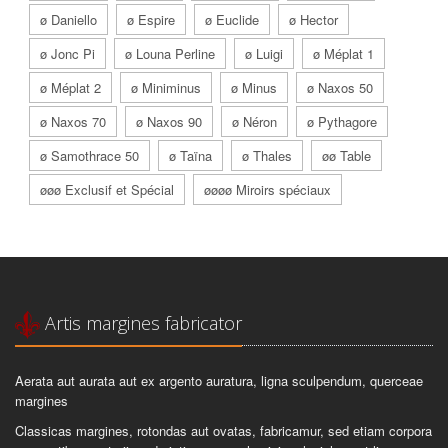
ø Daniello
ø Espire
ø Euclide
ø Hector
ø Jonc Pi
ø Louna Perline
ø Luigi
ø Méplat 1
ø Méplat 2
ø Miniminus
ø Minus
ø Naxos 50
ø Naxos 70
ø Naxos 90
ø Néron
ø Pythagore
ø Samothrace 50
ø Taïna
ø Thales
øø Table
øøø Exclusif et Spécial
øøøø Miroirs spéciaux
Artis margines fabricator
Aerata aut aurata aut ex argento auratura, ligna sculpendum, querceae
margines
Classicas margines, rotondas aut ovatas, fabricamur, sed etiam corpora