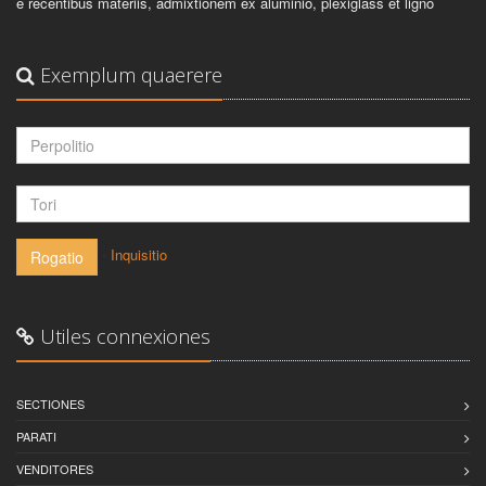
e recentibus materiis, admixtionem ex aluminio, plexiglass et ligno
Exemplum quaerere
-
Inquisitio
Rogatio
Utiles connexiones
SECTIONES
PARATI
VENDITORES