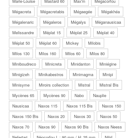
Marie-Louise
Mastard 60
Max'm
Mégacorfou
Mégacreta
Mégacretabis
Mégaegée
Mégakhéa
Mégalenaric
Mégaleros
Mégalys
Méganausicaa
Melissandre
Méplat 15
Méplat 25
Méplat 40
Méplat 50
Méplat 60
Mickey
Milobis
Milos 130
Milos 160
Milos 60
Milos 80
Miniboudreco
Minicreta
Minidanton
Miniégine
Minigizeh
Minikabestros
Minimagma
Minipi
Minisyme
Miroirs collection
Mistral
Mistral Bis
Mycènes 65
Mycènes 90
Nabo
Nauplie
Nausicaa
Naxos 115
Naxos 115 Bis
Naxos 150
Naxos 150 Bis
Naxos 20
Naxos 30
Naxos 50
Naxos 70
Naxos 90
Naxos 90 Bis
Naxos Neess
Nefertari
Néocorfou L : 90 mm / H: 25 mm
Nihil