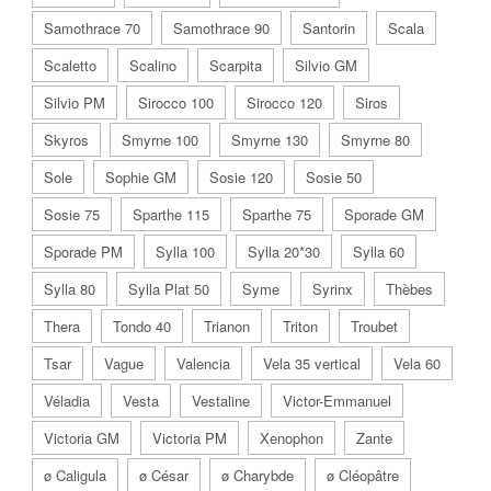
Samothrace 70
Samothrace 90
Santorin
Scala
Scaletto
Scalino
Scarpita
Silvio GM
Silvio PM
Sirocco 100
Sirocco 120
Siros
Skyros
Smyrne 100
Smyrne 130
Smyrne 80
Sole
Sophie GM
Sosie 120
Sosie 50
Sosie 75
Sparthe 115
Sparthe 75
Sporade GM
Sporade PM
Sylla 100
Sylla 20*30
Sylla 60
Sylla 80
Sylla Plat 50
Syme
Syrinx
Thèbes
Thera
Tondo 40
Trianon
Triton
Troubet
Tsar
Vague
Valencia
Vela 35 vertical
Vela 60
Véladia
Vesta
Vestaline
Victor-Emmanuel
Victoria GM
Victoria PM
Xenophon
Zante
ø Caligula
ø César
ø Charybde
ø Cléopâtre