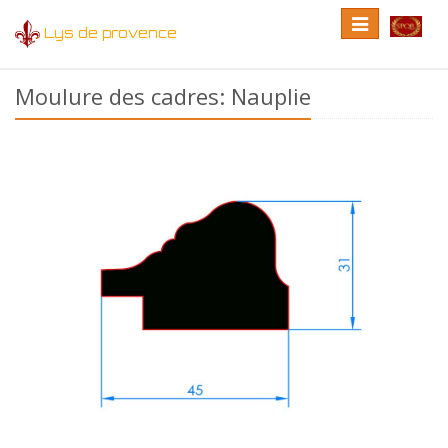
Toggle
Toggle
Lys de provence
navigation
language
Moulure des cadres: Nauplie